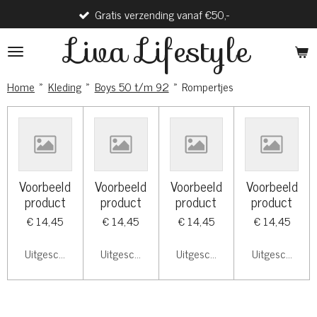
Gratis verzending vanaf €50,-
Ga
direct
Liva Lifestyle
naar
de
hoofdinhoud
Home
»
Kleding
»
Boys 50 t/m 92
»
Rompertjes
Voorbeeld
Voorbeeld
Voorbeeld
Voorbeeld
product
product
product
product
€ 14,45
€ 14,45
€ 14,45
€ 14,45
Uitgeschakeld
Uitgeschakeld
Uitgeschakeld
Uitgeschakeld