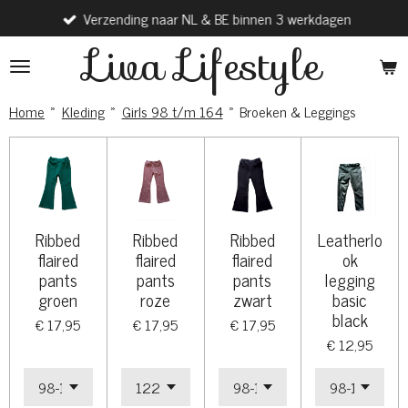
Verzending naar NL & BE binnen 3 werkdagen
Ga
direct
Liva Lifestyle
naar
de
hoofdinhoud
Home
»
Kleding
»
Girls 98 t/m 164
»
Broeken & Leggings
Ribbed
Ribbed
Ribbed
Leatherlo
flaired
flaired
flaired
ok
pants
pants
pants
legging
groen
roze
zwart
basic
black
€ 17,95
€ 17,95
€ 17,95
€ 12,95