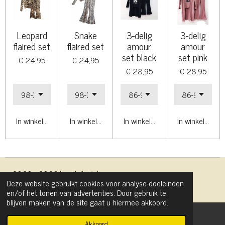
Leopard
Snake
3-delig
3-delig
flaired set
flaired set
amour
amour
set black
set pink
€ 24,95
€ 24,95
€ 28,95
€ 28,95
In winkelwagen
In winkelwagen
In winkelwagen
In winkelwage
© 2020 - 2026 Liva Lifestyle
Deze website gebruikt cookies voor analyse-doeleinden
Powered by
JouwWeb
en/of het tonen van advertenties. Door gebruik te
blijven maken van de site gaat u hiermee akkoord.
Akkoord