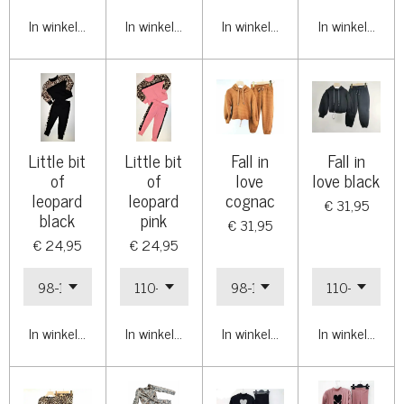
In winkelwagen
In winkelwagen
In winkelwagen
In winkelwage
Little bit
Little bit
Fall in
Fall in
of
of
love
love black
leopard
leopard
cognac
€ 31,95
black
pink
€ 31,95
€ 24,95
€ 24,95
In winkelwagen
In winkelwagen
In winkelwagen
In winkelwage