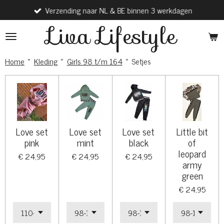
Verzending naar NL & BE binnen 3 werkdagen
Ga
direct
Liva Lifestyle
naar
de
hoofdinhoud
Home
»
Kleding
»
Girls 98 t/m 164
»
Setjes
Love set
Love set
Love set
Little bit
pink
mint
black
of
leopard
€ 24,95
€ 24,95
€ 24,95
army
green
€ 24,95