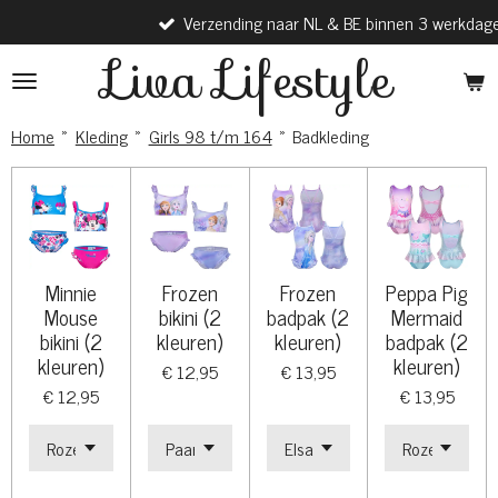
Verzending naar NL & BE binnen 3 werkdagen
Ga
direct
Liva Lifestyle
naar
de
hoofdinhoud
Home
»
Kleding
»
Girls 98 t/m 164
»
Badkleding
Minnie
Frozen
Frozen
Peppa Pig
Mouse
bikini (2
badpak (2
Mermaid
bikini (2
kleuren)
kleuren)
badpak (2
kleuren)
kleuren)
€ 12,95
€ 13,95
€ 12,95
€ 13,95