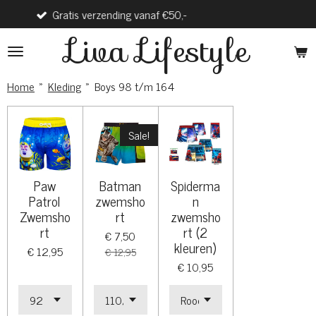
tis verzending vanaf €50,-
Verzending
Ga
direct
Liva Lifestyle
naar
de
hoofdinhoud
Home
»
Kleding
»
Boys 98 t/m 164
Sale!
Paw
Batman
Spiderma
Patrol
zwemsho
n
Zwemsho
rt
zwemsho
rt
rt (2
€ 7,50
kleuren)
€ 12,95
€ 12,95
€ 10,95