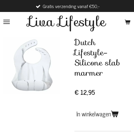
Gratis verzending vanaf €50,-
Ga
direct
Liva Lifestyle
naar
de
hoofdinhoud
Dutch
Lifestyle-
Silicone slab
marmer
€ 12,95
In winkelwagen