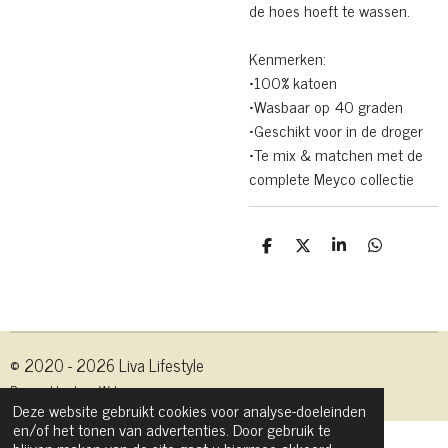
de hoes hoeft te wassen.
Kenmerken:
•100% katoen
•Wasbaar op 40 graden
•Geschikt voor in de droger
•Te mix & matchen met de
complete Meyco collectie
D
D
S
D
e
e
h
e
l
e
a
l
e
l
r
e
n
e
n
© 2020 - 2026 Liva Lifestyle
Powered by
JouwWeb
Deze website gebruikt cookies voor analyse-doeleinden
en/of het tonen van advertenties. Door gebruik te