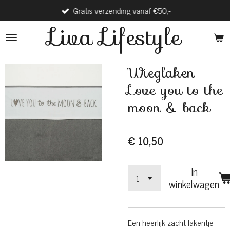
Gratis verzending vanaf €50,-
Ga
direct
Liva Lifestyle
naar
de
hoofdinhoud
Wieglaken
Love you to the
moon & back
€ 10,50
In
winkelwagen
Een heerlijk zacht lakentje