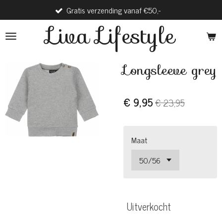
Gratis verzending vanaf €50,-
V
Ga
direct
Liva Lifestyle
naar
de
hoofdinhoud
Longsleeve grey
€ 9,95
€ 23,95
Maat
Uitverkocht