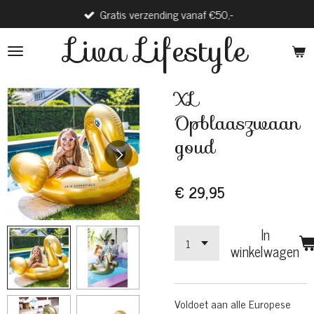
Gratis verzending vanaf €50,-
Ga
direct
Liva Lifestyle
naar
de
hoofdinhoud
XL
Opblaaszwaan
goud
€ 29,95
In
winkelwagen
Voldoet aan alle Europese