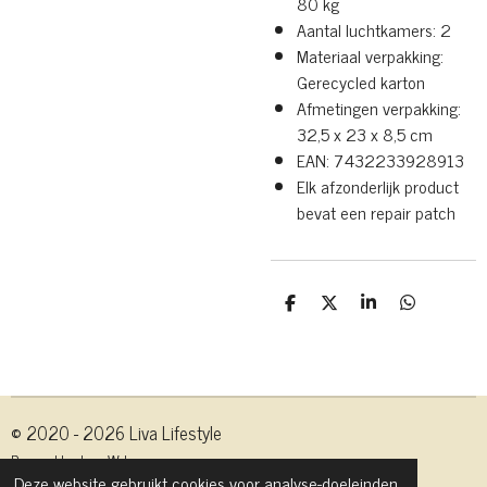
80 kg
Aantal luchtkamers: 2
Materiaal verpakking:
Gerecycled karton
Afmetingen verpakking:
32,5 x 23 x 8,5 cm
EAN: 7432233928913
Elk afzonderlijk product
bevat een repair patch
D
D
S
D
e
e
h
e
l
e
a
l
e
l
r
e
n
e
n
© 2020 - 2026 Liva Lifestyle
Powered by
JouwWeb
Deze website gebruikt cookies voor analyse-doeleinden