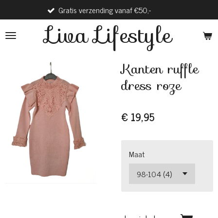
Gratis verzending vanaf €50,-
Verzen
Ga
direct
Liva Lifestyle
naar
de
hoofdinhoud
Kanten ruffle
dress roze
€ 19,95
Maat