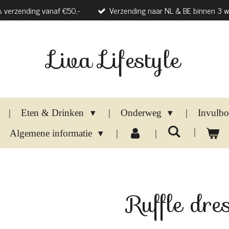
s verzending vanaf €50,-
Verzending naar NL & BE binnen 3 
Liva Lifestyle
Eten & Drinken
Onderweg
Invulb
Algemene informatie
Ruffle dre