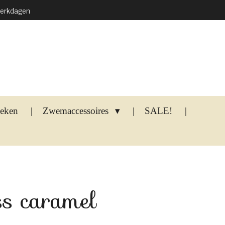
werkdagen
oeken
Zwemaccessoires
SALE!
ss caramel