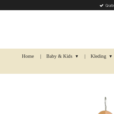
Grati
Ga
direct
naar
de
hoofdinhoud
Home
Baby & Kids
Kleding