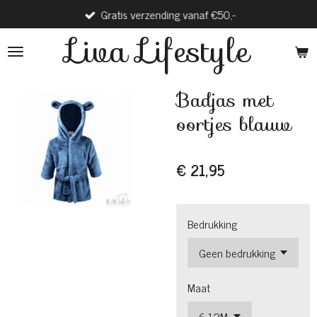
Gratis verzending vanaf €50,-
Ga
direct
Liva Lifestyle
naar
de
hoofdinhoud
Badjas met
oortjes blauw
€ 21,95
Bedrukking
Maat