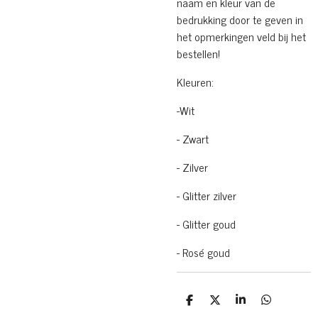
naam en kleur van de
bedrukking door te geven in
het opmerkingen veld bij het
bestellen!
Kleuren:
-Wit
- Zwart
- Zilver
- Glitter zilver
- Glitter goud
- Rosé goud
D
D
S
D
e
e
h
e