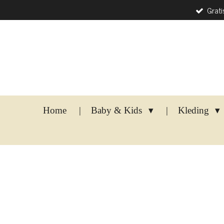
Grati
Ga
direct
naar
de
hoofdinhoud
Home
Baby & Kids
Kleding