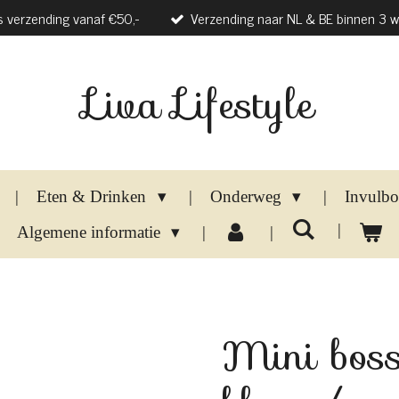
s verzending vanaf €50,-
Verzending naar NL & BE binnen 3 
Liva Lifestyle
Eten & Drinken
Onderweg
Invulb
Algemene informatie
Mini boss