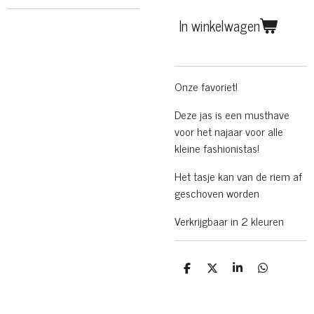
In winkelwagen
Onze favoriet!
Deze jas is een musthave
voor het najaar voor alle
kleine fashionistas!
Het tasje kan van de riem af
geschoven worden
Verkrijgbaar in 2 kleuren
D
D
S
D
e
e
h
e
l
e
a
l
e
l
r
e